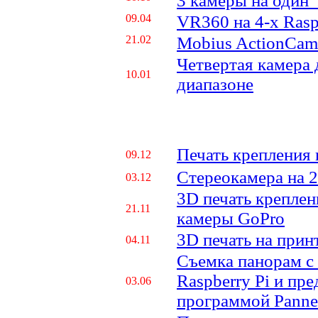
3 камеры на один 
09.04
VR360 на 4-х Raspb
21.02
Mobius ActionCam
Четвертая камера
10.01
диапазоне
Печать крепления 
09.12
Стереокамера на 2
03.12
3D печать креплен
21.11
камеры GoPro
3D печать на принт
04.11
Съемка панорам с
Raspberry Pi и пре
03.06
программой Panne