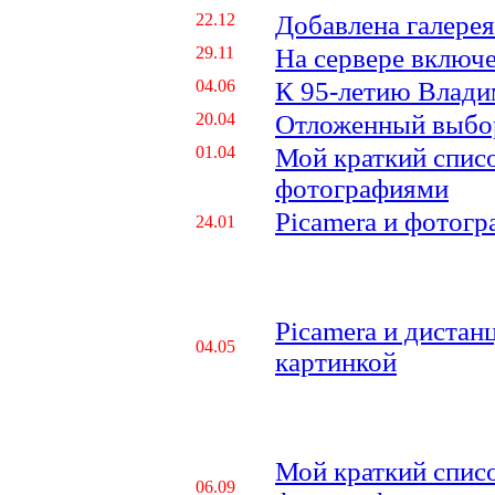
22.12
Добавлена галере
29.11
На сервере включен
04.06
К 95-летию Влади
20.04
Отложенный выбор
01.04
Мой краткий спис
фотографиями
Picamera и фотог
24.01
Picamera и дистан
04.05
картинкой
Мой краткий спис
06.09