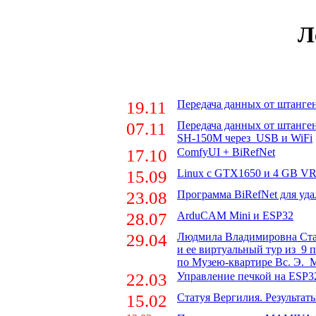
Л
19.11
Передача данных от штанген
07.11
Передача данных от штанге
SH-150M через USB и WiFi
17.10
ComfyUI + BiRefNet
15.09
Linux c GTX1650 и 4 GB V
23.08
Программа BiRefNet для уда
28.07
ArduCAM Mini и ESP32
29.04
Людмила Владимировна Ста
и ее виртуальный тур из 9 
по Музею-квартире Вс. Э. 
22.03
Управление печкой на ESP3
15.02
Статуя Вергилия. Результат